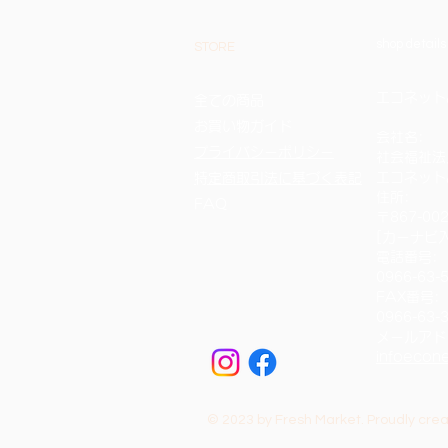
shop details
STORE
エコネットみな
全ての商品
お買い物ガイド
会社名:
プライバシーポリシー
社会福祉法
エコネット
​特定商取引法に基づく表記
住所:
FAQ
〒867-0
[カーナビ入
電話番号:
0966-63-
FAX番号:
0966-63-
メールアド
infoecon
© 2023 by Fresh Market. Proudly cre