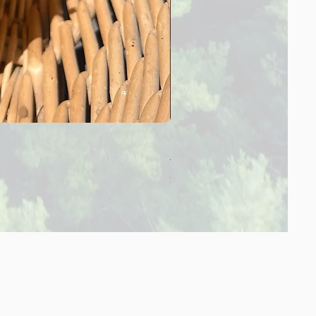
【SummerSale‼】甘夏みか
通常価格
セール価格
￥560
￥432
消費税込み
|
送料別途