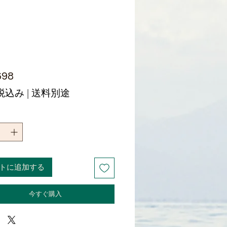
価
698
格
税込み
|
送料別途
トに追加する
今すぐ購入