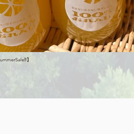
クイックビュー
merSale‼】