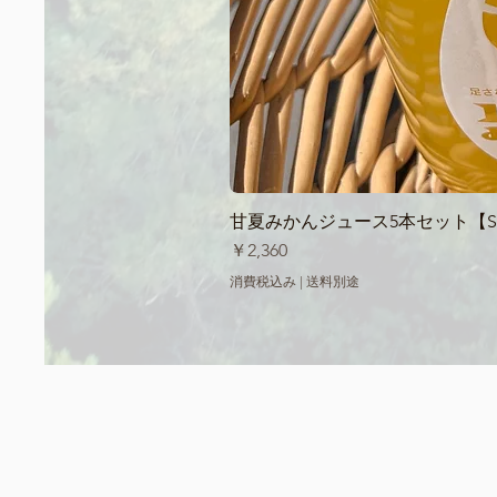
甘夏みかんジュース5本セット【Sum
価格
￥2,360
消費税込み
|
送料別途