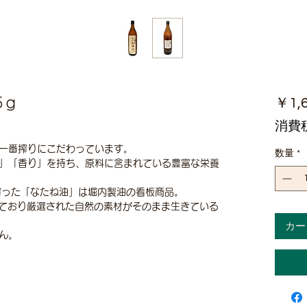
5ｇ
￥1,
消費
一番搾りにこだわっています。
数量
*
」「香り」を持ち、原料に含まれている豊富な栄養
搾った「なたね油」は堀内製油の看板商品。
しており厳選された自然の素材がそのまま生きている
カー
ん。