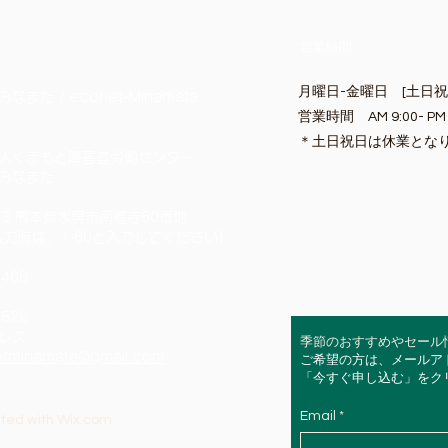
営業時間
月曜日-金曜日 [土日
また / econet-Minamata
営業時間 AM 9:00- PM 
​＊土日祝日は休業とな
人くまもと障害者労働センター
みなまた
023 熊本県水俣市南福寺60番地
力時は、1-60と入力してください]​
5408
3522
レス:
季節のおすすめやセール
etminamata@gmail.com
ご希望の方は、メールア
​「今すぐ申し込む」を
Email
ated with
Wix.com