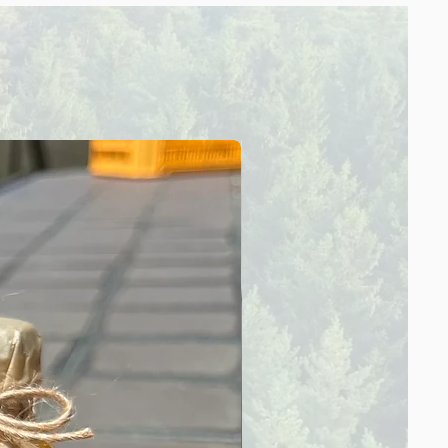
Sale！