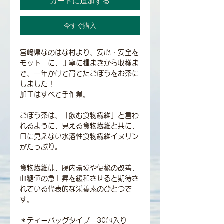
カートに追加する
今すぐ購入
宮崎県なのはな村より、安心・安全を
モットーに、丁寧に種まきから収穫ま
で、一年かけて育てたごぼうをお茶に
しました！
加工はすべて手作業。
ごぼう茶は、「飲む食物繊維」と言わ
れるように、見える食物繊維と共に、
目に見えない水溶性食物繊維イヌリン
がたっぷり。
食物繊維は、腸内環境や便秘の改善、
血糖値の急上昇を緩和させると期待さ
れている代表的な栄養素のひとつで
す。
＊ティーバッグタイプ 30包入り