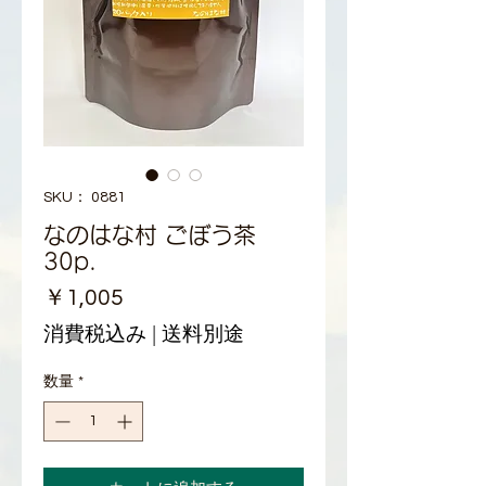
SKU： 0881
なのはな村 ごぼう茶
30p.
価
￥1,005
格
消費税込み
|
送料別途
数量
*