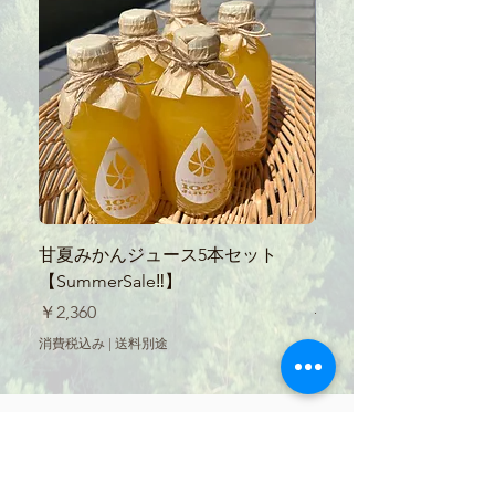
甘夏みかんジュース5本セット
【SummerSale‼】
【SummerSale‼】
ース300ml
価格
通常価格
￥2,360
￥560
消費税込み
|
送料別途
消費税込み
STORE
全ての商品
お買い物ガイド