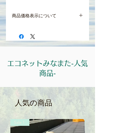
商品価格表示について
＊商品の価格はすべて税込表示となって
おります。
＊食品は軽減税率8％、それ以外の商品
及び送料は10%となっております。
エコネットみなまた‐人気
商品‐
人気の商品
Sale！
Sale！