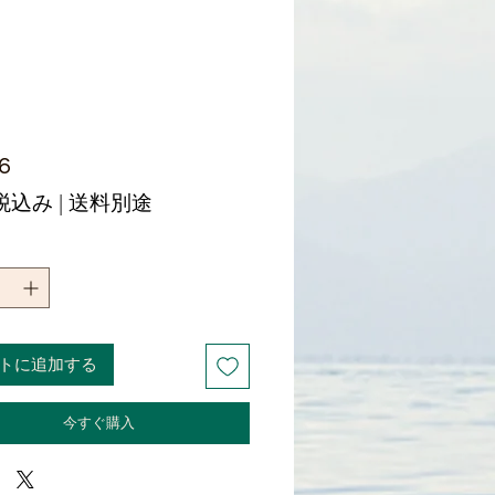
価
6
格
税込み
|
送料別途
トに追加する
今すぐ購入