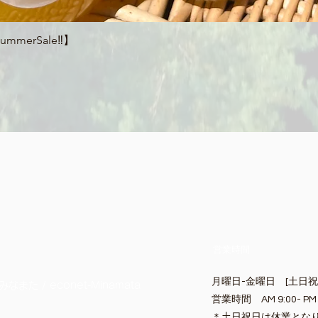
クイックビュー
merSale‼】
営業時間
月曜日-金曜日 [土日
また / econet-Minamata
営業時間 AM 9:00- PM 
​＊土日祝日は休業とな