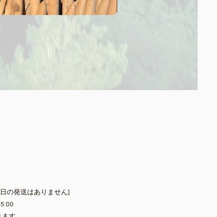
【SummerSale‼】甘夏みか
通常価格
セール価格
￥560
￥432
消費税込み
|
送料別途
祝日の発送はありません]
5:00
ります。