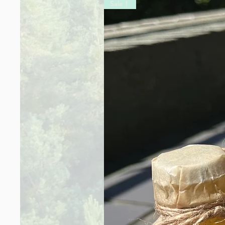
Sale！