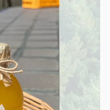
Sale！