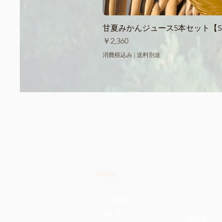
甘夏みかんジュース5本セット【Sum
価格
￥2,360
消費税込み
|
送料別途
shop details
STORE
エコネットみな
全ての商品
お買い物ガイド
会社名: