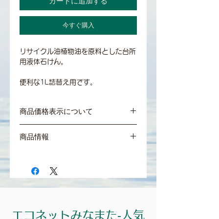
カートに追加する
今すぐ購入
リサイクル油植物油を原料とした台所
用液体石けん。
便利な1L詰替え用です。
商品価格表示について
＊商品の価格はすべて税込表示となって
商品情報
おります。
＊食品は軽減税率8％、それ以外の商品
原材料：リサイクル油、クエン酸、水酸
及び送料は10%となっております。
化カリウム、精製水
内容量：1000ml
エコネットみなまた‐人気