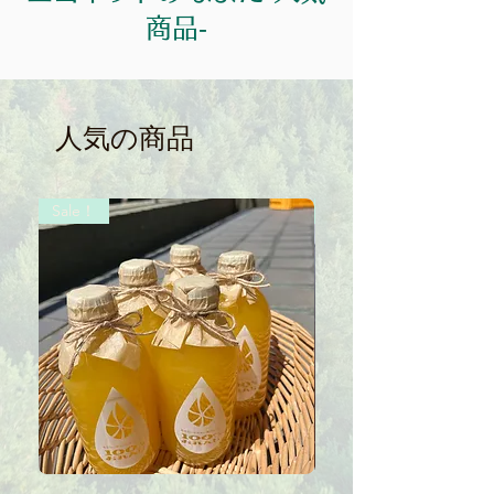
商品‐
人気の商品
Sale！
Sale！