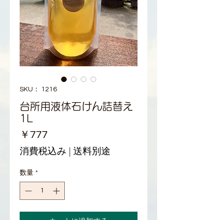
SKU： 1216
台所用液体石けん詰替え
1L
価
￥777
格
消費税込み
|
送料別途
数量
*