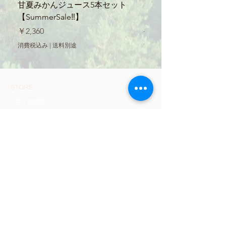
甘夏みかんジュース5本セット
【SummerSale‼】
【SummerSale‼】
ース300ml
価格
通常価格
￥2,360
￥560
消費税込み
|
送料別途
消費税込み
STORE
全ての商品
お買い物ガイド
プライバシーポリシー
​特定商取引法に基づく表記
FAQ
エコネットみなまた / econet-Minamata
会社名:
社会福祉法人くまもと障害者労働センター
エコネットみなまた
住所:
〒867-0023 熊本県水俣市南福寺60番地