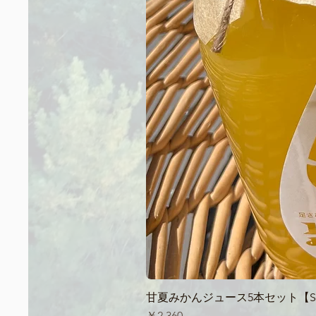
甘夏みかんジュース5本セット【Sum
価格
￥2,360