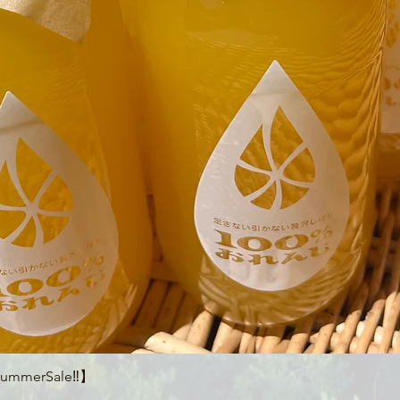
クイックビュー
merSale‼】