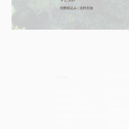
消費税込み
|
送料別途
shop details
STORE
エコネットみな
全ての商品
お買い物ガイド
会社名:
プライバシーポリシー
社会福祉法
エコネット
​特定商取引法に基づく表記
住所:
FAQ
〒867-0