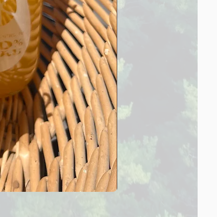
【SummerSale‼】甘夏みか
通常価格
セール価格
￥560
￥432