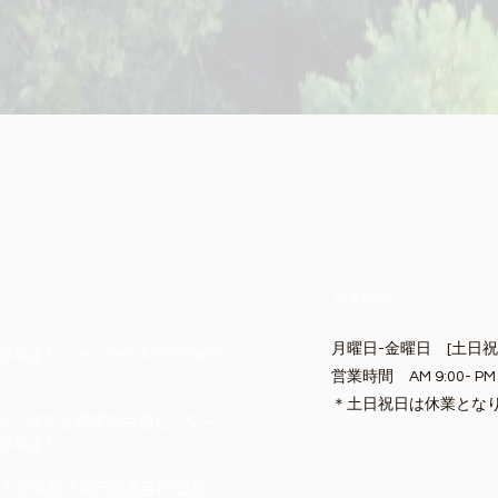
営業時間
月曜日-金曜日 [土日
また / econet-Minamata
営業時間 AM 9:00- PM 
​＊土日祝日は休業とな
人くまもと障害者労働センター
みなまた
023 熊本県水俣市南福寺60番地