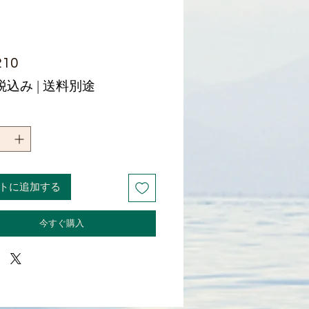
価
210
格
税込み
|
送料別途
トに追加する
今すぐ購入