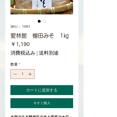
SKU： 1081
愛林館 棚田みそ 1㎏
価
￥1,190
格
消費税込み
|
送料別途
数量
*
カートに追加する
今すぐ購入
水俣の久木野地区の米と国産の大豆・