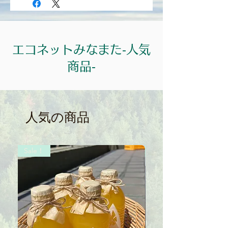
＊食品は軽減税率8％、それ以外の商品
及び送料は10%となっております。
エコネットみなまた‐人気
商品‐
人気の商品
Sale！
Sale！