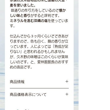
麦を使いました。
昔通りの作り方をしているので
懐か
しい味と香り
がすると評判です。
ミネラルを含む沖縄の塩
を使っていま
す。
仕込んでから３ヶ月くらいでできあが
りますので、色も白く、麹の香りが立
っています。人によっては「熟成が足
りない」と思われるかもしれません
が、久木野の味噌はこのくらいが美味
しいのです。と、愛林館館長のおすす
めの逸品です。
商品情報
内容量：１ｋｇ
商品価格表示について
原材料：久木野産米・国産大豆・沖縄の
＊商品の価格はすべて税込表示となって
塩・国産裸麦
おります。