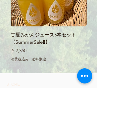
甘夏みかんジュース5本セット
【SummerSale‼】
【SummerSale‼】
ース300ml
価格
通常価格
￥2,360
￥560
消費税込み
|
送料別途
消費税込み
STORE
全ての商品
お買い物ガイド
プライバシーポリシー
​特定商取引法に基づく表記
FAQ
エコネットみなまた / econet-Minamata