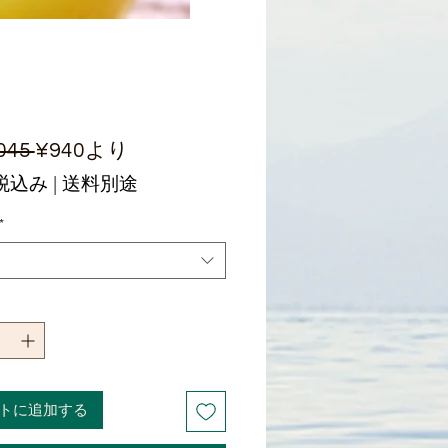
通
セ
045 
¥940
より
常
ー
税込み
|
送料別途
価
ル
*
格
価
格
トに追加する