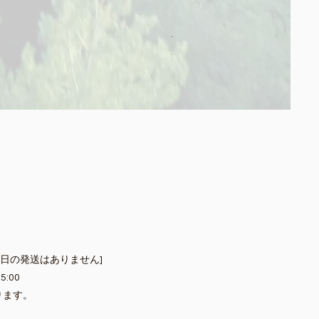
【SummerSale‼】甘夏みか
通常価格
セール価格
￥560
￥432
消費税込み
|
送料別途
祝日の発送はありません]
5:00
ります。