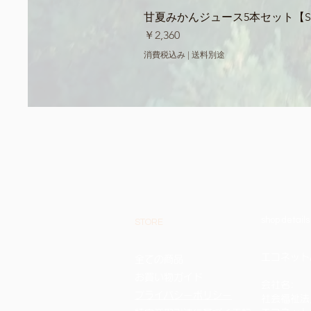
甘夏みかんジュース5本セット【Sum
価格
￥2,360
消費税込み
|
送料別途
shop details
STORE
エコネットみな
全ての商品
お買い物ガイド
会社名:
プライバシーポリシー
社会福祉法