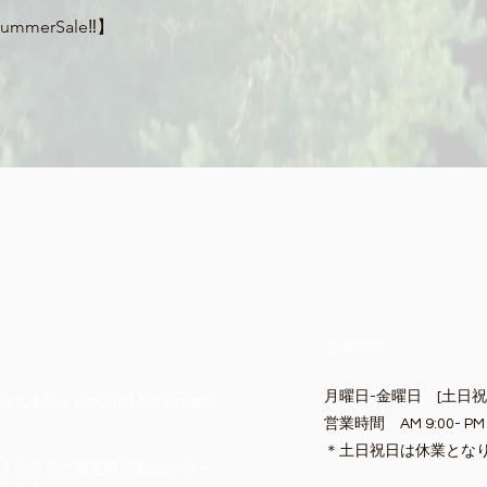
クイックビュー
merSale‼】
営業時間
月曜日-金曜日 [土日
また / econet-Minamata
営業時間 AM 9:00- PM 
​＊土日祝日は休業とな
人くまもと障害者労働センター