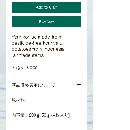
Add to Cart
Buy Now
Yarn konjac made from
pesticide-free konnyaku
potatoes from Indonesia.
fair trade items
25ｇx 10pcs
商品価格表示について
＊商品の価格はすべて税込表示となって
原材料
おります。
＊食品は軽減税率8％、それ以外の商品
＊水飴・タピオカ澱粉・インドネシア産
及び送料は10%となっております。
内容量：200ｇ[50ｇ×4枚入り]
こんにゃく芋・水酸化カルシウム・クエ
ン酸