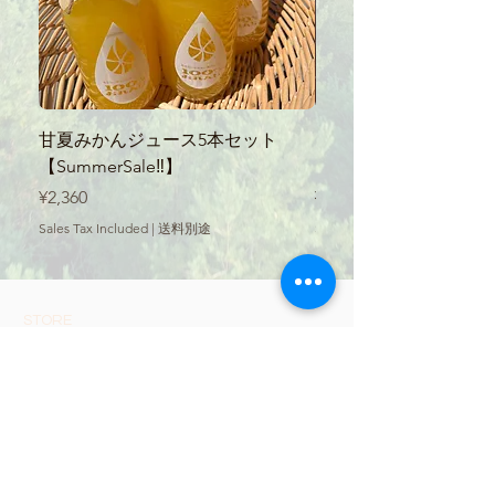
甘夏みかんジュース5本セット
【SummerSale‼】
【SummerSale‼】
ース300ml
Price
Regular Price
¥2,360
¥560
Sales Tax Included
|
送料別途
Sales Tax Included
STORE
all products
Shopping guide
privacy policy
​Notation based on the Act
on Specified Commercial
Transactions