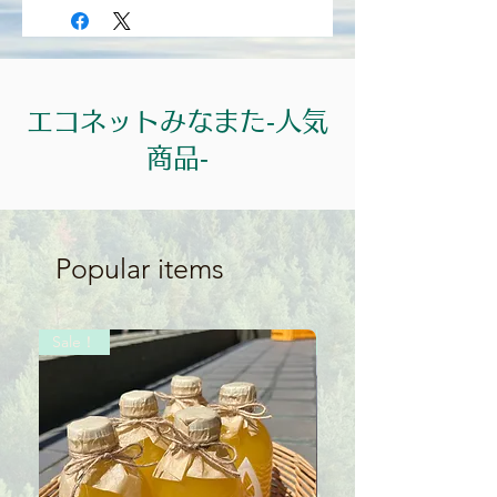
エコネットみなまた‐人気
商品‐
Popular items
Sale！
Sale！