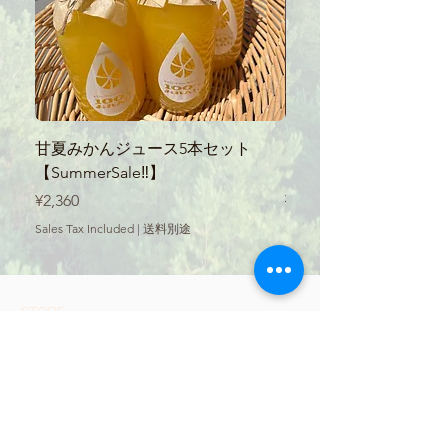
甘夏みかんジュース5本セット
【SummerSale‼】
【SummerSale‼】
ース300ml
Price
Regular Price
¥2,360
¥560
Sales Tax Included
|
送料別途
Sales Tax Included
STORE
all products
Shopping guide
privacy policy
​Notation based on the Act
on Specified Commercial