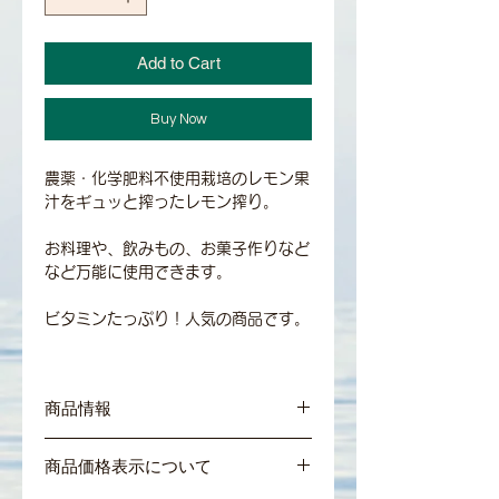
Add to Cart
Buy Now
農薬・化学肥料不使用栽培のレモン果
汁をギュッと搾ったレモン搾り。
お料理や、飲みもの、お菓子作りなど
など万能に使用できます。
ビタミンたっぷり！人気の商品です。
商品情報
内容量：150ml
商品価格表示について
賞味期限：製造日より冷蔵保存で6カ月
＊開封後は、賞味期限に関わらず、お早