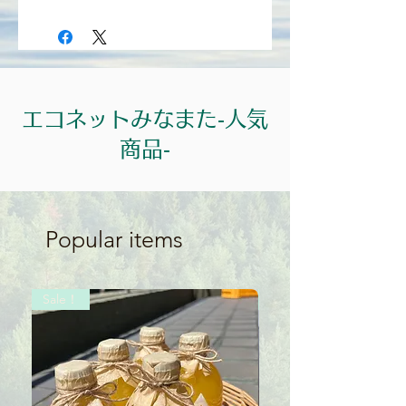
＊商品の価格はすべて税込表示となって
めにご利用ください。
おります。
＊食品は軽減税率8％、それ以外の商品
及び送料は10%となっております。
エコネットみなまた‐人気
商品‐
Popular items
Sale！
Sale！