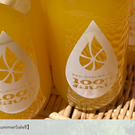
Quick View
merSale‼】