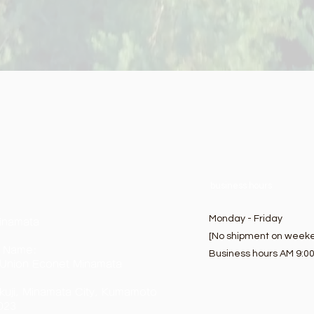
business hours
Monday - Friday
inamata
[No shipment on weeke
 Name:
Business hours AM 9:0
 Union Econet Minamata
uji, Minamata City, Kumamoto
023