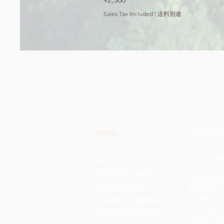
Sales Tax Included
|
送料別途
shop details
STORE
Econet M
all products
Shopping guide
Company
privacy policy
Business
address:
​Notation based on the
60 Nanpuk
Act on Specified
zip:867-0