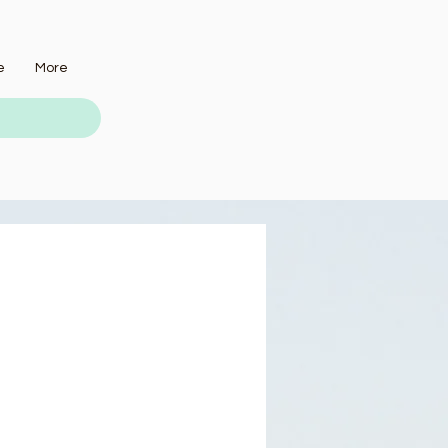
e
More