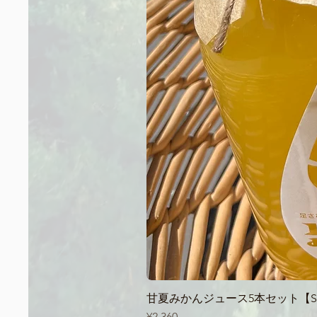
甘夏みかんジュース5本セット【Sum
Price
¥2,360