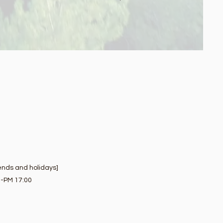
Sales Tax Included
|
送料別途
nds and holidays]
0-PM 17:00