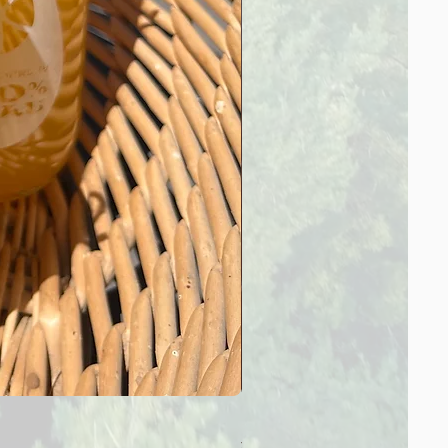
【SummerSale‼】甘夏みか
Regular Price
Sale Price
¥560
¥432