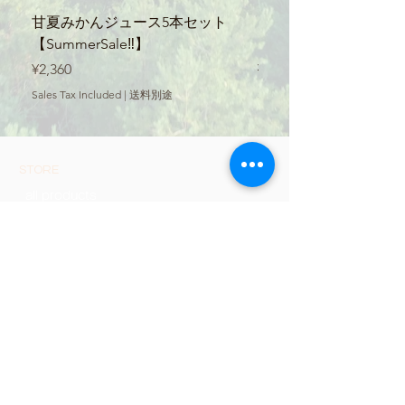
甘夏みかんジュース5本セット
【SummerSale‼】
【SummerSale‼】
ース300ml
Price
Regular Price
¥2,360
¥560
Sales Tax Included
|
送料別途
Sales Tax Included
STORE
all products
Shopping guide
privacy policy
​Notation based on the Act
on Specified Commercial
Transactions
FAQ
Econet Minamata
Company Name: