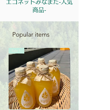
エコネットみなまた‐人気
商品‐
Popular items
Sale！
Sale！